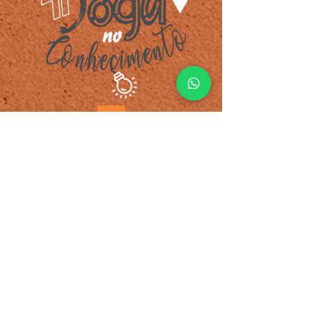
Portal do Aluno
Política de Entrega, Troca, Devolução e Reembolso
Cefop Centro de Formação profissional LTDA
Av. Gov. Magalhães Pinto, 45, Centro, Cel.
Fabriciano
Minas Gerais - Brasil
CNPJ:12.435.488/0001-69
Data estimada de entrega dos produtos de 60
dias.