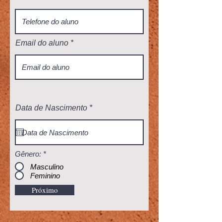
Email do aluno
r
Data de Nascimento
*
e
q
u
i
r
Gênero:
*
e
d
Masculino
Feminino
Próximo