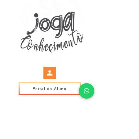
Portal do Aluno
Política de Entrega, Troca, Devolução e Reembolso
Cefop Centro de Formação profissional LTDA
Av. Gov. Magalhães Pinto, 45, Centro, Cel.
Fabriciano
Minas Gerais - Brasil
CNPJ:12.435.488/0001-69