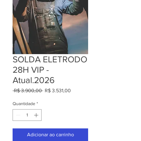
SOLDA ELETRODO
28H VIP -
Atual.2026
Preço
Preço
 R$ 3.900,00 
R$ 3.531,00
normal
promocional
Quantidade
*
Adicionar ao carrinho